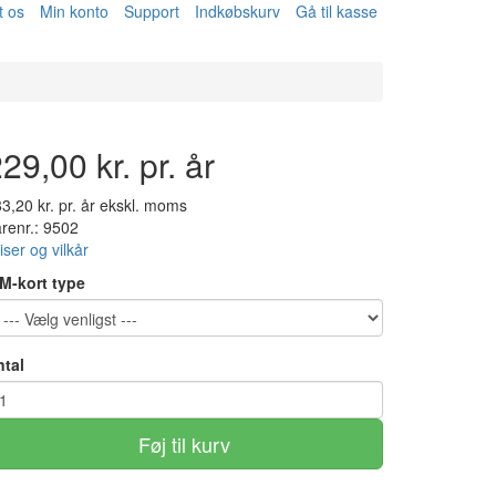
t os
Min konto
Support
Indkøbskurv
Gå til kasse
29,00 kr. pr. år
3,20 kr. pr. år ekskl. moms
renr.: 9502
iser og vilkår
M-kort type
ntal
Føj til kurv